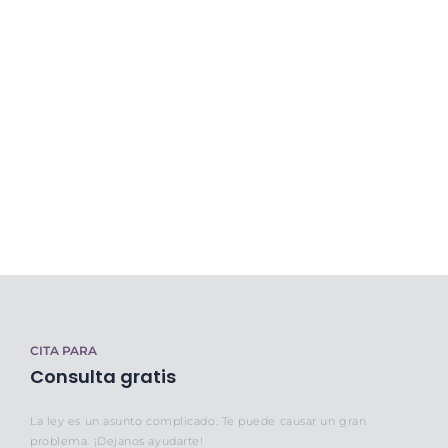
CITA PARA
Consulta gratis
La ley es un asunto complicado. Te puede causar un gran
problema. ¡Dejanos ayudarte!