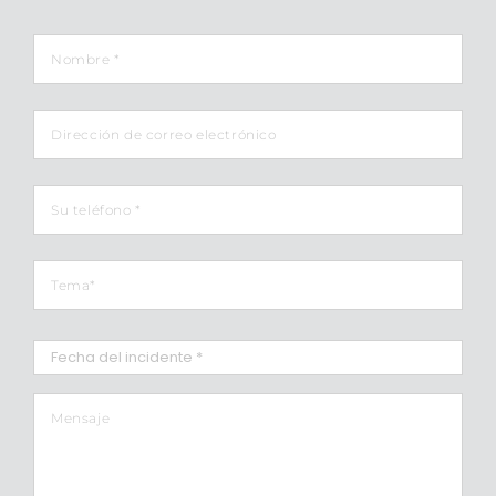
Nombre
*
Email
Teléfono
*
Tema
*
Fecha
del
incidente
*
Barra
Mensaje
*
diagonal
MM
Barra
diagonal