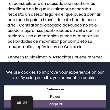
responsabilizar a un acusado sea mucho más
desafiante de lo que inicialmente esperaba.
Necesita un asesor legal en el que pueda confiar
para que lo guíe a través de este tipo de caso
difícil. Contratar al abogado adecuado no solo
puede mejorar sus posibilidades de éxito con su
reclamo, sino que también puede aumentar las
posibilidades de maximizar por completo su
recuperación según la ley de California.
Kenneth M. Sigelman & Associates puede ofrecer
un enfoque único a la ley de lesiones personales
de California que muy pocos abogados en los EE.
UU. pueden igualar. Los recursos profesionales y
la experiencia de un médico consumado y un
abogado de su lado pueden brindarle la
confianza que necesita para abordar cualquier
caso de lesiones personales con facilidad. Para
hablar con un abogado de lesiones personales
EN
de Irvine sobre sus opciones de recursos legales,