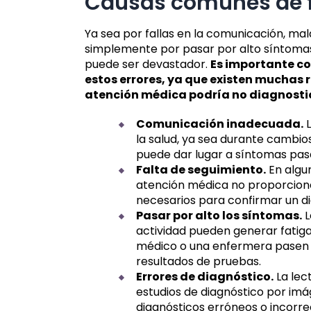
Causas comunes de fa
Ya sea por fallas en la comunicación, mal
simplemente por pasar por alto síntomas
puede ser devastador.
Es importante c
estos errores, ya que existen muchas 
atención médica podría no diagnostic
Comunicación inadecuada.
L
la salud, ya sea durante cambios
puede dar lugar a síntomas pas
Falta de seguimiento.
En algu
atención médica no proporcion
necesarios para confirmar un di
Pasar por alto los síntomas.
L
actividad pueden generar fatiga
médico o una enfermera pasen p
resultados de pruebas.
Errores de diagnóstico.
La lec
estudios de diagnóstico por im
diagnósticos erróneos o incorre