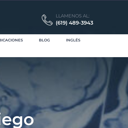
LLAMENOS AL:
(619) 489-3943
BICACIONES
BLOG
INGLÉS
iego