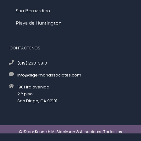
San Bernardino
Playa de Huntington
CONTÁCTENOS
(619) 238-3813
info@sigelmanassociates.com
1901 1ra avenida.
2 ° piso
San Diego, CA 92101
© ©
por Kenneth M. Sigelman & Associates. Todos los
derechos reservados.
Descargo de responsabilidad
|
Política