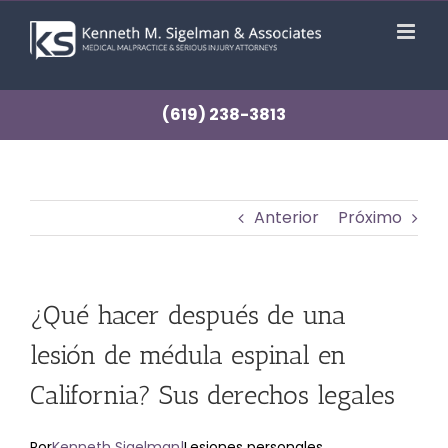
saltar
al
contenido
(619) 238-3813
Anterior
Próximo
¿Qué hacer después de una
lesión de médula espinal en
California? Sus derechos legales
Por
Kenneth Sigelman
|
Lesiones personales