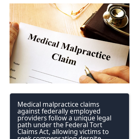
Ver
imagen
más
grande
Medical malpractice claims
against federally employed
providers follow a unique legal
path under the Federal Tort
Claims Act, allowing victims to
seek compensation despite