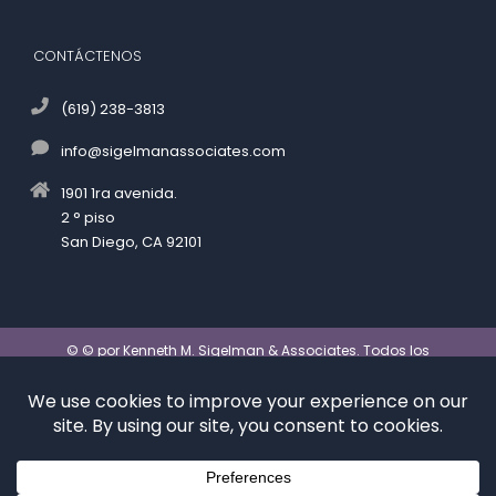
CONTÁCTENOS
(619) 238-3813
info@sigelmanassociates.com
1901 1ra avenida.
2 ° piso
San Diego, CA 92101
© ©
por Kenneth M. Sigelman & Associates. Todos los
derechos reservados.
Descargo de responsabilidad
|
Política
de privacidad
*Images are obtained under license from Canva and
other third-party stock image providers, with
attribution included where required.