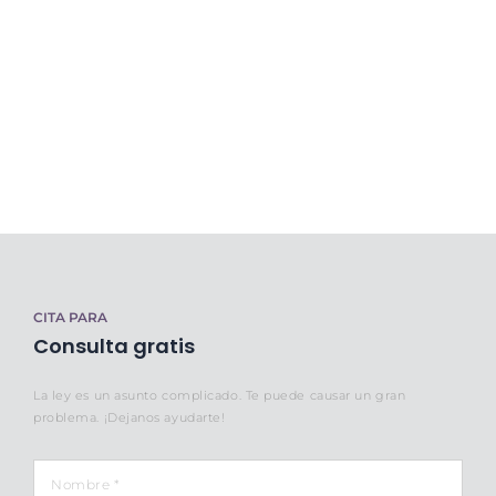
CITA PARA
Consulta gratis
La ley es un asunto complicado. Te puede causar un gran
problema. ¡Dejanos ayudarte!
Nombre
*