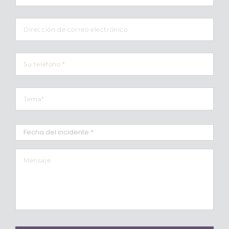
Email
Teléfono
*
Tema
*
Fecha
del
incidente
*
Barra
Mensaje
*
diagonal
MM
Barra
diagonal
DD
AAAA