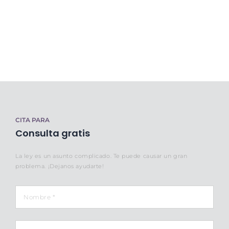
CITA PARA
Consulta gratis
La ley es un asunto complicado. Te puede causar un gran
problema. ¡Dejanos ayudarte!
Nombre
*
Email