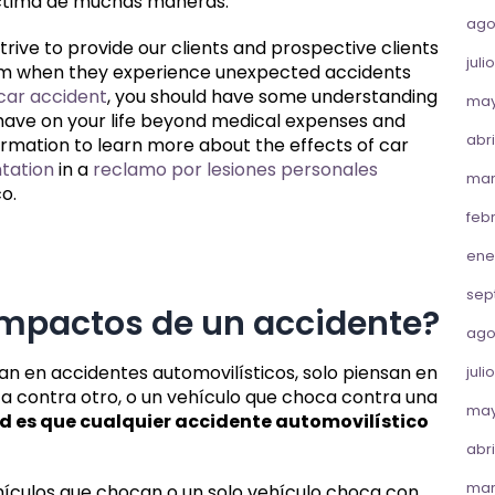
víctima de muchas maneras.
ago
strive to provide our clients and prospective clients
juli
hem when they experience unexpected accidents
car accident
, you should have some understanding
may
n have on your life beyond medical expenses and
abri
ormation to learn more about the effects of car
ntation
in a
reclamo por lesiones personales
mar
o.
feb
ene
sep
 impactos de un accidente?
ago
n en accidentes automovilísticos, solo piensan en
juli
ca contra otro, o un vehículo que choca contra una
may
ad es que cualquier accidente automovilístico
abri
mar
ehículos que chocan o un solo vehículo choca con