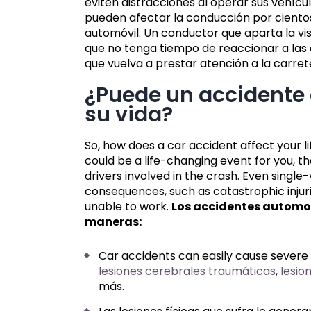
eviten distracciones al operar sus vehícu
pueden afectar la conducción por cientos
automóvil. Un conductor que aparta la v
que no tenga tiempo de reaccionar a las
que vuelva a prestar atención a la carret
¿Puede un accidente 
su vida?
So, how does a car accident affect your li
could be a life-changing event for you, t
drivers involved in the crash. Even single-
consequences, such as catastrophic injur
unable to work.
Los accidentes automov
maneras:
Car accidents can easily cause severe p
lesiones cerebrales traumáticas
,
lesio
más.