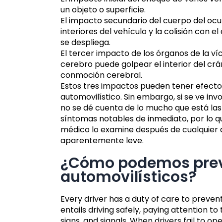
un objeto o superficie.
El impacto secundario del cuerpo del ocu
interiores del vehículo y la colisión con el
se despliega.
El tercer impacto de los órganos de la ví
cerebro puede golpear el interior del cr
conmoción cerebral.
Estos tres impactos pueden tener efecto
automovilístico. Sin embargo, si se ve inv
no se dé cuenta de lo mucho que está las
síntomas notables de inmediato, por lo q
médico lo examine después de cualquier a
aparentemente leve.
¿Cómo podemos prev
automovilísticos?
Every driver has a duty of care to preven
entails driving safely, paying attention t
signs, and signals. When drivers fail to op