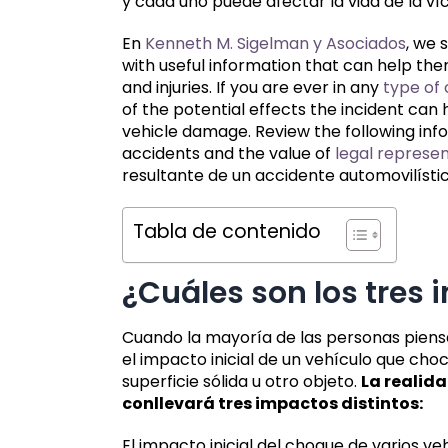
y cada uno puede afectar la vida de la 
En
Kenneth M. Sigelman y Asociados
, we 
with useful information that can help t
and injuries. If you are ever in any
type of 
of the potential effects the incident ca
vehicle damage. Review the following inf
accidents and the value of
legal represe
resultante de un accidente automovilístic
Tabla de contenido
¿Cuáles son los tres
Cuando la mayoría de las personas piensa
el impacto inicial de un vehículo que cho
superficie sólida u otro objeto.
La realid
conllevará tres impactos distintos:
El impacto inicial del choque de varios v