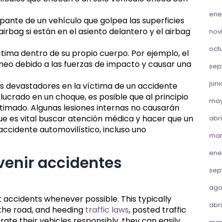
ene
pante de un vehículo que golpea las superficies
 airbag si están en el asiento delantero y el airbag
nov
oct
ctima dentro de su propio cuerpo. Por ejemplo, el
áneo debido a las fuerzas de impacto y causar una
sep
jun
s devastadores en la víctima de un accidente
olucrado en un choque, es posible que al principio
may
timado. Algunas lesiones internas no causarán
ue es vital buscar atención médica y hacer que un
abri
ccidente automovilístico, incluso uno
mar
ene
enir accidentes
sep
ago
t accidents whenever possible. This typically
abri
o the road, and heeding
traffic laws
, posted traffic
erate their vehicles responsibly, they can easily