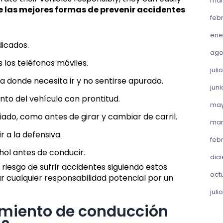
mar
 las mejores formas de prevenir accidentes
feb
ene
dicados.
ago
s los teléfonos móviles.
juli
a donde necesita ir y no sentirse apurado.
juni
to del vehículo con prontitud.
may
ado, como antes de girar y cambiar de carril.
mar
 a la defensiva.
feb
ol antes de conducir.
dic
 riesgo de sufrir accidentes siguiendo estos
oct
r cualquier responsabilidad potencial por un
juli
amiento de conducción