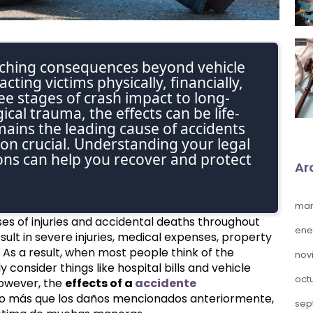
aching consequences beyond vehicle
ting victims physically, financially,
e stages of crash impact to long-
ical trauma, the effects can be life-
emains the leading cause of accidents
ion crucial. Understanding your legal
ns can help you recover and protect
Ar
mar
es of injuries and accidental deaths throughout
ene
esult in severe injuries, medical expenses, property
 As a result, when most people think of the
nov
ly consider things like hospital bills and vehicle
oct
However, the
effects of a
accidente
o más que los daños mencionados anteriormente,
sep